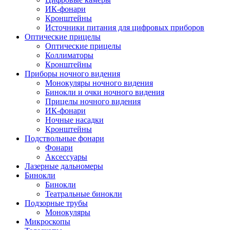
ИК-фонари
Кронштейны
Источники питания для цифровых приборов
Оптические прицелы
Оптические прицелы
Коллиматоры
Кронштейны
Приборы ночного видения
Монокуляры ночного видения
Бинокли и очки ночного видения
Прицелы ночного видения
ИК-фонари
Ночные насадки
Кронштейны
Подствольные фонари
Фонари
Аксессуары
Лазерные дальномеры
Бинокли
Бинокли
Театральные бинокли
Подзорные трубы
Монокуляры
Микроскопы