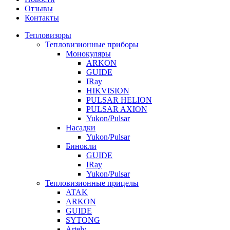
Отзывы
Контакты
Тепловизоры
Тепловизионные приборы
Монокуляры
ARKON
GUIDE
IRay
HIKVISION
PULSAR HELION
PULSAR AXION
Yukon/Pulsar
Насадки
Yukon/Pulsar
Бинокли
GUIDE
IRay
Yukon/Pulsar
Тепловизионные прицелы
ATAK
ARKON
GUIDE
SYTONG
Artelv