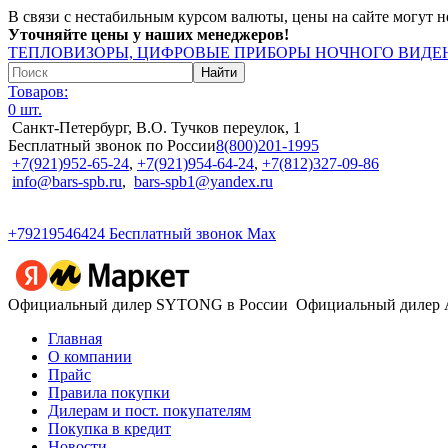
В связи с нестабильным курсом валюты, цены на сайте могут н
Уточняйте цены у наших менеджеров!
ТЕПЛОВИЗОРЫ, ЦИФРОВЫЕ ПРИБОРЫ НОЧНОГО ВИДЕН
Товаров:
0 шт.
Санкт-Петербург, В.О. Тучков переулок, 1
Бесплатный звонок по России
8(800)201-1995
+7(921)952-65-24
,
+7(921)954-64-24
,
+7(812)327-09-86
info@bars-spb.ru
,
bars-spb1@yandex.ru
+79219546424
Бесплатный звонок Max
Официальный дилер SYTONG в России
Официальный дилер
Главная
О компании
Прайс
Правила покупки
Дилерам и пост. покупателям
Покупка в кредит
Новости