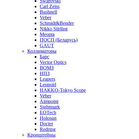
Swarovski
Carl Zeiss
Bushnell
Veber
Schmidt&Bender
Nikko Stirling
Meopta
ПОСП (Беларусь)
GAUT
Коллиматоры
Барс
Vector Optics
ВОМЗ
НПЗ
Leapers
Leupold
HAKKO-Tokyo Scope
Veber
Aimpoint
Sightmark
EOTech
Holosun
Docter
Redring
Кронштейны