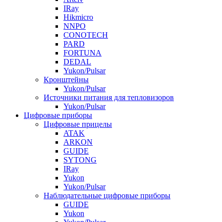
IRay
Hikmicro
NNPO
CONOTECH
PARD
FORTUNA
DEDAL
Yukon/Pulsar
Кронштейны
Yukon/Pulsar
Источники питания для тепловизоров
Yukon/Pulsar
Цифровые приборы
Цифровые прицелы
ATAK
ARKON
GUIDE
SYTONG
IRay
Yukon
Yukon/Pulsar
Наблюдательные цифровые приборы
GUIDE
Yukon