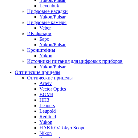
Yukon/Pulsar
Levenhuk
Цифровые насадки
Yukon/Pulsar
Цифровые камеры
Veber
ИК-фонари
Барс
Yukon/Pulsar
Кронштейны
Yukon
Источники питания для цифровых приборов
Yukon/Pulsar
Оптические прицелы
Оптические прицелы
Artelv
Vector Optics
ВОМЗ
НПЗ
Leapers
Leupold
Redfield
Yukon
HAKKO-Tokyo Scope
Nikon