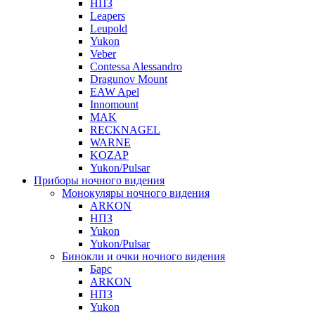
НПЗ
Leapers
Leupold
Yukon
Veber
Contessa Alessandro
Dragunov Mount
EAW Apel
Innomount
MAK
RECKNAGEL
WARNE
KOZAP
Yukon/Pulsar
Приборы ночного видения
Монокуляры ночного видения
ARKON
НПЗ
Yukon
Yukon/Pulsar
Бинокли и очки ночного видения
Барс
ARKON
НПЗ
Yukon