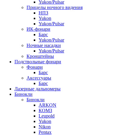
Yukon/Pulsar
Прицелы ночного видения
НПЗ
Yukon
Yukon/Pulsar
ИК-фонари
Барс
Yukon/Pulsar
Ночные насадки
Yukon/Pulsar
Кронштейны
Подствольные фонари
Фонари
Барс
Аксессуары
Барс
Лазерные дальномеры
Бинокли
Бинокли
ARKON
КОМЗ
Leupold
Yukon
Nikon
Pentax