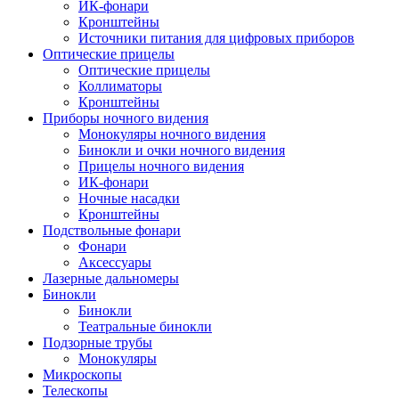
ИК-фонари
Кронштейны
Источники питания для цифровых приборов
Оптические прицелы
Оптические прицелы
Коллиматоры
Кронштейны
Приборы ночного видения
Монокуляры ночного видения
Бинокли и очки ночного видения
Прицелы ночного видения
ИК-фонари
Ночные насадки
Кронштейны
Подствольные фонари
Фонари
Аксессуары
Лазерные дальномеры
Бинокли
Бинокли
Театральные бинокли
Подзорные трубы
Монокуляры
Микроскопы
Телескопы