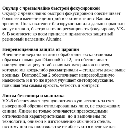
Окуляр с чрезвычайно быстрой фокусировкой
Окуляр с чрезвычайно быстрой фокусировкой обеспечивает
большее изменение диоптрий в соответствии с Вашим
зрением. Пользователи с близорукостью или дальнозоркостью
могут плавно, быстро и точно регулировать фокусировку VX-
6. В комплекте ко всем прицелам прилагается защитный
резиновый наглазник Alumina.
Непревзойденная защита от царапин
Внешние поверхности линз обработаны эксклюзивным
образом с помощью DiamondCoat 2, что обеспечивает
наилучшую защиту от абразивных материалов из всех,
которые мы когда-либо рассматривали – стандарты даже выше
военных. DiamondCoat 2 обеспечивает непревзойденную
надежность и в то же время улучшает светопропускание,
повышая тем самым яркость, четкость и контраст.
Линзы без свинца и мышьяка
VX-6 обеспечивает лучшую оптическую четкость за счет
выверенной обрезки отполированных линз, не содержащих
свинца. Линзы не только отличаются превосходными
оптическими характеристиками, но и выполнены по
технологии, близкой к изготовлению обычного стекла,
поэтому при их производстве не образуются вредные для