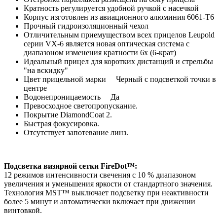
Кратность регулируется удобной ручкой с насечкой
Корпус изготовлен из авиационного алюминия 6061-T6
Прочный гидроизоляционный чехол
Отличительным приемуществом всех прицелов Leupold
серии VX-6 является новая оптическая система с
диапазоном изменения кратности 6х (6-крат)
Идеальный прицел для коротких дистанций и стрельбы
"на вскидку"
Цвет прицельной марки Черный с подсветкой точки в
центре
Водонепроницаемость Да
Превосходное светопропускание.
Покрытие DiamondCoat 2.
Быстрая фокусировка.
Отсутствует запотевание линз.
Подсветка визирной сетки FireDot™:
12 режимов интенсивности свечения с 10 % диапазоном
увеличения и уменьшения яркости от стандартного значения.
Технология MST™ выключает подсветку при неактивности
более 5 минут и автоматически включает при движении
винтовкой.