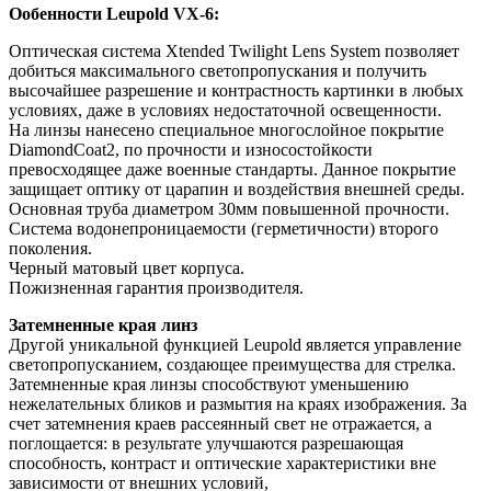
Ообенности Leupold VX-6:
Оптическая система Xtended Twilight Lens System позволяет
добиться максимального светопропускания и получить
высочайшее разрешение и контрастность картинки в любых
условиях, даже в условиях недостаточной освещенности.
На линзы нанесено специальное многослойное покрытие
DiamondCoat2, по прочности и износостойкости
превосходящее даже военные стандарты. Данное покрытие
защищает оптику от царапин и воздействия внешней среды.
Основная труба диаметром 30мм повышенной прочности.
Система водонепроницаемости (герметичности) второго
поколения.
Черный матовый цвет корпуса.
Пожизненная гарантия производителя.
Затемненные края линз
Другой уникальной функцией Leupold является управление
светопропусканием, создающее преимущества для стрелка.
Затемненные края линзы способствуют уменьшению
нежелательных бликов и размытия на краях изображения. За
счет затемнения краев рассеянный свет не отражается, а
поглощается: в результате улучшаются разрешающая
способность, контраст и оптические характеристики вне
зависимости от внешних условий,