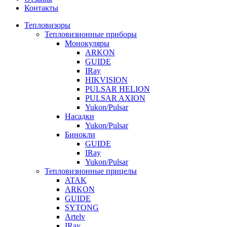
Контакты
Тепловизоры
Тепловизионные приборы
Монокуляры
ARKON
GUIDE
IRay
HIKVISION
PULSAR HELION
PULSAR AXION
Yukon/Pulsar
Насадки
Yukon/Pulsar
Бинокли
GUIDE
IRay
Yukon/Pulsar
Тепловизионные прицелы
ATAK
ARKON
GUIDE
SYTONG
Artelv
IRay