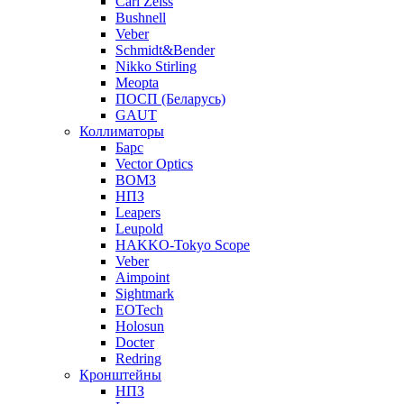
Carl Zeiss
Bushnell
Veber
Schmidt&Bender
Nikko Stirling
Meopta
ПОСП (Беларусь)
GAUT
Коллиматоры
Барс
Vector Optics
ВОМЗ
НПЗ
Leapers
Leupold
HAKKO-Tokyo Scope
Veber
Aimpoint
Sightmark
EOTech
Holosun
Docter
Redring
Кронштейны
НПЗ