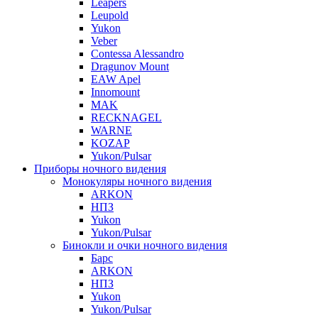
Leapers
Leupold
Yukon
Veber
Contessa Alessandro
Dragunov Mount
EAW Apel
Innomount
MAK
RECKNAGEL
WARNE
KOZAP
Yukon/Pulsar
Приборы ночного видения
Монокуляры ночного видения
ARKON
НПЗ
Yukon
Yukon/Pulsar
Бинокли и очки ночного видения
Барс
ARKON
НПЗ
Yukon
Yukon/Pulsar