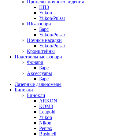
Прицелы ночного видения
НПЗ
Yukon
Yukon/Pulsar
ИК-фонари
Барс
Yukon/Pulsar
Ночные насадки
Yukon/Pulsar
Кронштейны
Подствольные фонари
Фонари
Барс
Аксессуары
Барс
Лазерные дальномеры
Бинокли
Бинокли
ARKON
КОМЗ
Leupold
Yukon
Nikon
Pentax
Bushnell