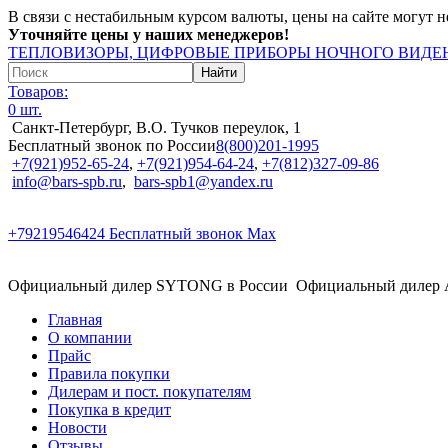
В связи с нестабильным курсом валюты, цены на сайте могут н
Уточняйте цены у наших менеджеров!
ТЕПЛОВИЗОРЫ, ЦИФРОВЫЕ ПРИБОРЫ НОЧНОГО ВИДЕН
Товаров:
0 шт.
Санкт-Петербург, В.О. Тучков переулок, 1
Бесплатный звонок по России
8(800)201-1995
+7(921)952-65-24
,
+7(921)954-64-24
,
+7(812)327-09-86
info@bars-spb.ru
,
bars-spb1@yandex.ru
+79219546424
Бесплатный звонок Max
Официальный дилер SYTONG в России
Официальный дилер
Главная
О компании
Прайс
Правила покупки
Дилерам и пост. покупателям
Покупка в кредит
Новости
Отзывы