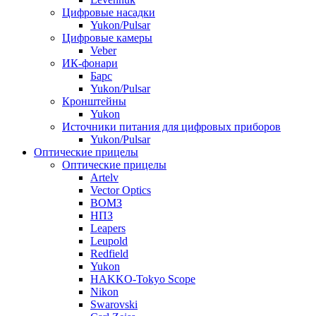
Цифровые насадки
Yukon/Pulsar
Цифровые камеры
Veber
ИК-фонари
Барс
Yukon/Pulsar
Кронштейны
Yukon
Источники питания для цифровых приборов
Yukon/Pulsar
Оптические прицелы
Оптические прицелы
Artelv
Vector Optics
ВОМЗ
НПЗ
Leapers
Leupold
Redfield
Yukon
HAKKO-Tokyo Scope
Nikon
Swarovski