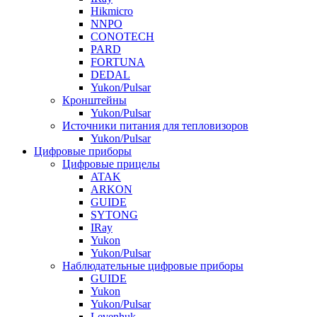
Hikmicro
NNPO
CONOTECH
PARD
FORTUNA
DEDAL
Yukon/Pulsar
Кронштейны
Yukon/Pulsar
Источники питания для тепловизоров
Yukon/Pulsar
Цифровые приборы
Цифровые прицелы
ATAK
ARKON
GUIDE
SYTONG
IRay
Yukon
Yukon/Pulsar
Наблюдательные цифровые приборы
GUIDE
Yukon
Yukon/Pulsar
Levenhuk