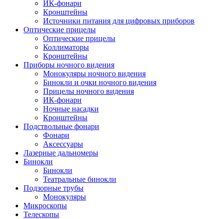
ИК-фонари
Кронштейны
Источники питания для цифровых приборов
Оптические прицелы
Оптические прицелы
Коллиматоры
Кронштейны
Приборы ночного видения
Монокуляры ночного видения
Бинокли и очки ночного видения
Прицелы ночного видения
ИК-фонари
Ночные насадки
Кронштейны
Подствольные фонари
Фонари
Аксессуары
Лазерные дальномеры
Бинокли
Бинокли
Театральные бинокли
Подзорные трубы
Монокуляры
Микроскопы
Телескопы