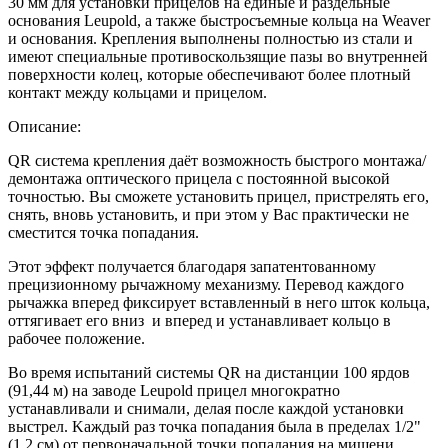
30 мм для установки прицелов на единые и раздельные
основания Leupold, а также быстросъемные кольца на Weaver
и основания. Крепления выполнены полностью из стали и
имеют специальные противоскользящие пазы во внутренней
поверхности колец, которые обеспечивают более плотный
контакт между кольцами и прицелом.
Описание:
QR система крепления даёт возможность быстрого монтажа/
демонтажа оптического прицела с постоянной высокой
точностью. Вы сможете установить прицел, пристрелять его,
снять, вновь установить, и при этом у Вас практически не
сместится точка попадания.
Этот эффект получается благодаря запатентованному
прецизионному рычажному механизму. Перевод каждого
рычажка вперед фиксирует вставленный в него шток кольца,
оттягивает его вниз и вперед и устанавливает кольцо в
рабочее положение.
Во время испытаний системы QR на дистанции 100 ярдов
(91,44 м) на заводе Leupold прицел многократно
устанавливали и снимали, делая после каждой установки
выстрел. Kаждый раз точка попадания была в пределах 1/2"
(1,2 см) от первоначальной точки попадания на мишени.