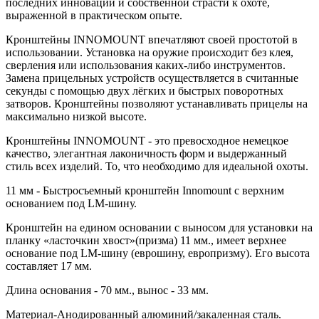
последних инноваций и собственной страсти к охоте,
выраженной в практическом опыте.
Кронштейны INNOMOUNT впечатляют своей простотой в
использовании. Установка на оружие происходит без клея,
сверления или использования каких-либо инструментов.
Замена прицельных устройств осуществляется в считанные
секунды с помощью двух лёгких и быстрых поворотных
затворов. Кронштейны позволяют устанавливать прицелы на
максимально низкой высоте.
Кронштейны INNOMOUNT - это превосходное немецкое
качество, элегантная лаконичность форм и выдержанный
стиль всех изделий. То, что необходимо для идеальной охоты.
11 мм - Быстросъемный кронштейн Innomount с верхним
основанием под LM-шину.
Кронштейн на едином основании с выносом для установки на
планку «ласточкин хвост»(призма) 11 мм., имеет верхнее
основание под LM-шину (еврошину, европризму). Его высота
составляет 17 мм.
Длина основания - 70 мм., вынос - 33 мм.
Материал-Анодированный алюминий/закаленная сталь.