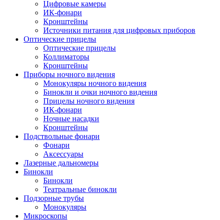
Цифровые камеры
ИК-фонари
Кронштейны
Источники питания для цифровых приборов
Оптические прицелы
Оптические прицелы
Коллиматоры
Кронштейны
Приборы ночного видения
Монокуляры ночного видения
Бинокли и очки ночного видения
Прицелы ночного видения
ИК-фонари
Ночные насадки
Кронштейны
Подствольные фонари
Фонари
Аксессуары
Лазерные дальномеры
Бинокли
Бинокли
Театральные бинокли
Подзорные трубы
Монокуляры
Микроскопы