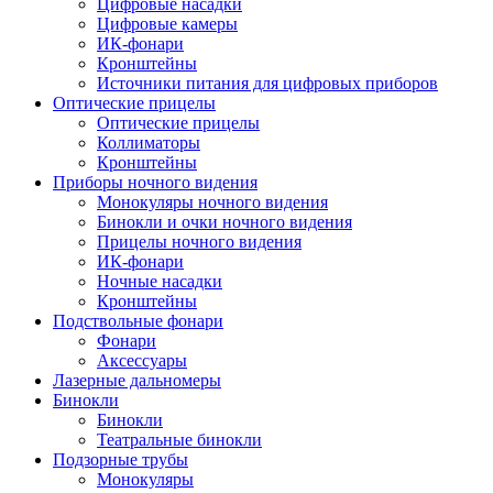
Цифровые насадки
Цифровые камеры
ИК-фонари
Кронштейны
Источники питания для цифровых приборов
Оптические прицелы
Оптические прицелы
Коллиматоры
Кронштейны
Приборы ночного видения
Монокуляры ночного видения
Бинокли и очки ночного видения
Прицелы ночного видения
ИК-фонари
Ночные насадки
Кронштейны
Подствольные фонари
Фонари
Аксессуары
Лазерные дальномеры
Бинокли
Бинокли
Театральные бинокли
Подзорные трубы
Монокуляры