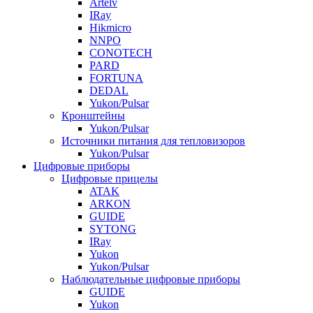
Artelv
IRay
Hikmicro
NNPO
CONOTECH
PARD
FORTUNA
DEDAL
Yukon/Pulsar
Кронштейны
Yukon/Pulsar
Источники питания для тепловизоров
Yukon/Pulsar
Цифровые приборы
Цифровые прицелы
ATAK
ARKON
GUIDE
SYTONG
IRay
Yukon
Yukon/Pulsar
Наблюдательные цифровые приборы
GUIDE
Yukon