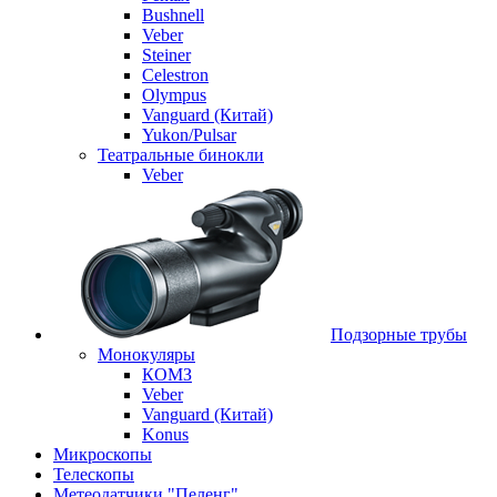
Bushnell
Veber
Steiner
Celestron
Olympus
Vanguard (Китай)
Yukon/Pulsar
Театральные бинокли
Veber
Подзорные трубы
Монокуляры
КОМЗ
Veber
Vanguard (Китай)
Konus
Микроскопы
Телескопы
Метеодатчики "Пеленг"