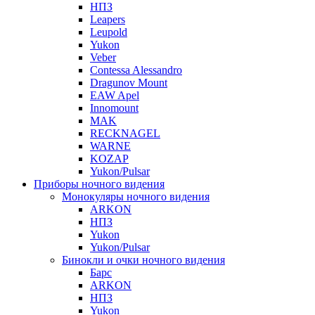
НПЗ
Leapers
Leupold
Yukon
Veber
Contessa Alessandro
Dragunov Mount
EAW Apel
Innomount
MAK
RECKNAGEL
WARNE
KOZAP
Yukon/Pulsar
Приборы ночного видения
Монокуляры ночного видения
ARKON
НПЗ
Yukon
Yukon/Pulsar
Бинокли и очки ночного видения
Барс
ARKON
НПЗ
Yukon