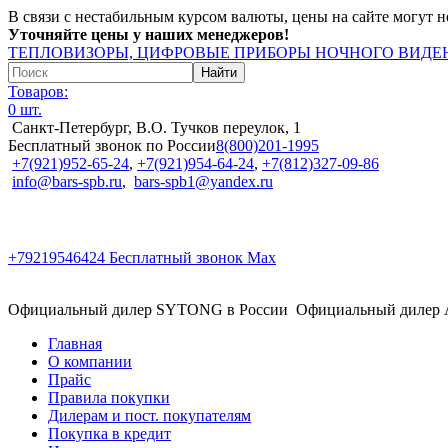
В связи с нестабильным курсом валюты, цены на сайте могут н
Уточняйте цены у наших менеджеров!
ТЕПЛОВИЗОРЫ, ЦИФРОВЫЕ ПРИБОРЫ НОЧНОГО ВИДЕН
Товаров:
0 шт.
Санкт-Петербург, В.О. Тучков переулок, 1
Бесплатный звонок по России
8(800)201-1995
+7(921)952-65-24
,
+7(921)954-64-24
,
+7(812)327-09-86
info@bars-spb.ru
,
bars-spb1@yandex.ru
+79219546424
Бесплатный звонок Max
Официальный дилер SYTONG в России
Официальный дилер
Главная
О компании
Прайс
Правила покупки
Дилерам и пост. покупателям
Покупка в кредит