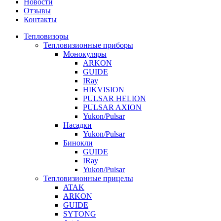
Новости
Отзывы
Контакты
Тепловизоры
Тепловизионные приборы
Монокуляры
ARKON
GUIDE
IRay
HIKVISION
PULSAR HELION
PULSAR AXION
Yukon/Pulsar
Насадки
Yukon/Pulsar
Бинокли
GUIDE
IRay
Yukon/Pulsar
Тепловизионные прицелы
ATAK
ARKON
GUIDE
SYTONG