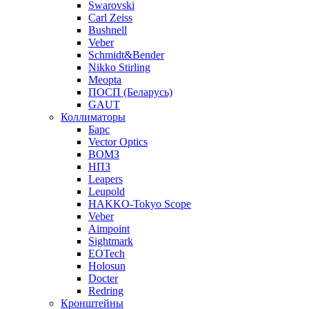
Swarovski
Carl Zeiss
Bushnell
Veber
Schmidt&Bender
Nikko Stirling
Meopta
ПОСП (Беларусь)
GAUT
Коллиматоры
Барс
Vector Optics
ВОМЗ
НПЗ
Leapers
Leupold
HAKKO-Tokyo Scope
Veber
Aimpoint
Sightmark
EOTech
Holosun
Docter
Redring
Кронштейны