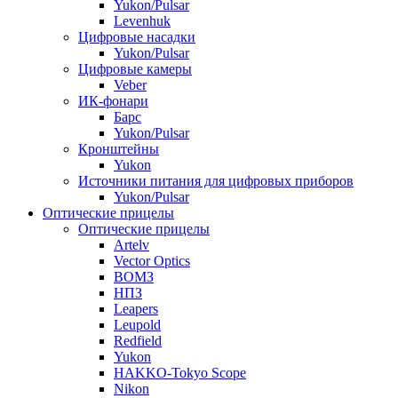
Yukon/Pulsar
Levenhuk
Цифровые насадки
Yukon/Pulsar
Цифровые камеры
Veber
ИК-фонари
Барс
Yukon/Pulsar
Кронштейны
Yukon
Источники питания для цифровых приборов
Yukon/Pulsar
Оптические прицелы
Оптические прицелы
Artelv
Vector Optics
ВОМЗ
НПЗ
Leapers
Leupold
Redfield
Yukon
HAKKO-Tokyo Scope
Nikon