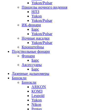
Yukon/Pulsar
Прицелы ночного видения
НПЗ
Yukon
Yukon/Pulsar
ИК-фонари
Барс
Yukon/Pulsar
Ночные насадки
Yukon/Pulsar
Кронштейны
Подствольные фонари
Фонари
Барс
Аксессуары
Барс
Лазерные дальномеры
Бинокли
Бинокли
ARKON
КОМЗ
Leupold
Yukon
Nikon
Pentax