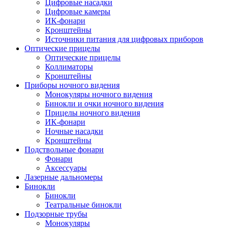
Цифровые насадки
Цифровые камеры
ИК-фонари
Кронштейны
Источники питания для цифровых приборов
Оптические прицелы
Оптические прицелы
Коллиматоры
Кронштейны
Приборы ночного видения
Монокуляры ночного видения
Бинокли и очки ночного видения
Прицелы ночного видения
ИК-фонари
Ночные насадки
Кронштейны
Подствольные фонари
Фонари
Аксессуары
Лазерные дальномеры
Бинокли
Бинокли
Театральные бинокли
Подзорные трубы
Монокуляры