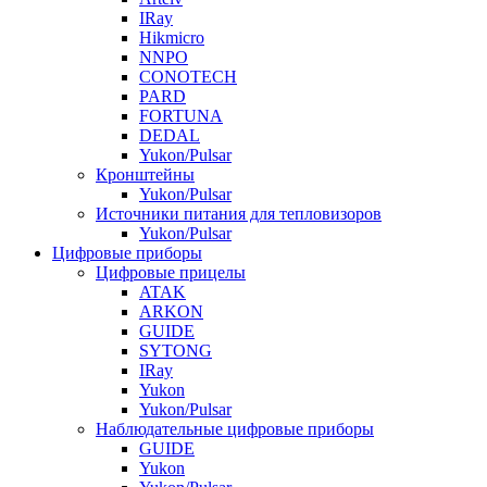
IRay
Hikmicro
NNPO
CONOTECH
PARD
FORTUNA
DEDAL
Yukon/Pulsar
Кронштейны
Yukon/Pulsar
Источники питания для тепловизоров
Yukon/Pulsar
Цифровые приборы
Цифровые прицелы
ATAK
ARKON
GUIDE
SYTONG
IRay
Yukon
Yukon/Pulsar
Наблюдательные цифровые приборы
GUIDE
Yukon