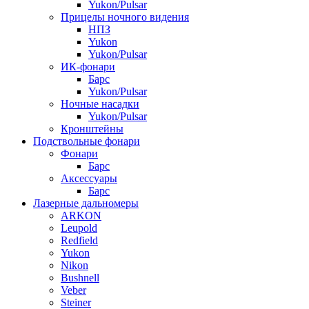
Yukon/Pulsar
Прицелы ночного видения
НПЗ
Yukon
Yukon/Pulsar
ИК-фонари
Барс
Yukon/Pulsar
Ночные насадки
Yukon/Pulsar
Кронштейны
Подствольные фонари
Фонари
Барс
Аксессуары
Барс
Лазерные дальномеры
ARKON
Leupold
Redfield
Yukon
Nikon
Bushnell
Veber
Steiner