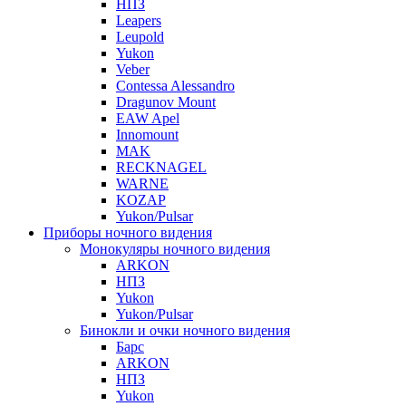
НПЗ
Leapers
Leupold
Yukon
Veber
Contessa Alessandro
Dragunov Mount
EAW Apel
Innomount
MAK
RECKNAGEL
WARNE
KOZAP
Yukon/Pulsar
Приборы ночного видения
Монокуляры ночного видения
ARKON
НПЗ
Yukon
Yukon/Pulsar
Бинокли и очки ночного видения
Барс
ARKON
НПЗ
Yukon