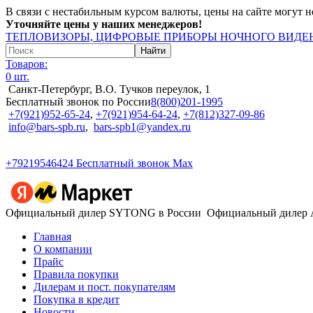
В связи с нестабильным курсом валюты, цены на сайте могут н
Уточняйте цены у наших менеджеров!
ТЕПЛОВИЗОРЫ, ЦИФРОВЫЕ ПРИБОРЫ НОЧНОГО ВИДЕН
Товаров:
0 шт.
Санкт-Петербург, В.О. Тучков переулок, 1
Бесплатный звонок по России
8(800)201-1995
+7(921)952-65-24
,
+7(921)954-64-24
,
+7(812)327-09-86
info@bars-spb.ru
,
bars-spb1@yandex.ru
+79219546424
Бесплатный звонок Max
Официальный дилер SYTONG в России
Официальный дилер
Главная
О компании
Прайс
Правила покупки
Дилерам и пост. покупателям
Покупка в кредит
Новости