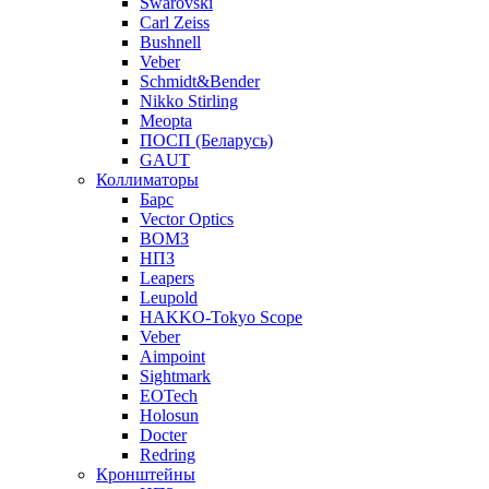
Swarovski
Carl Zeiss
Bushnell
Veber
Schmidt&Bender
Nikko Stirling
Meopta
ПОСП (Беларусь)
GAUT
Коллиматоры
Барс
Vector Optics
ВОМЗ
НПЗ
Leapers
Leupold
HAKKO-Tokyo Scope
Veber
Aimpoint
Sightmark
EOTech
Holosun
Docter
Redring
Кронштейны