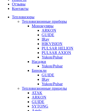
Отзывы
Контакты
Тепловизоры
Тепловизионные приборы
Монокуляры
ARKON
GUIDE
IRay
HIKVISION
PULSAR HELION
PULSAR AXION
Yukon/Pulsar
Насадки
Yukon/Pulsar
Бинокли
GUIDE
IRay
Yukon/Pulsar
Тепловизионные прицелы
ATAK
ARKON
GUIDE
SYTONG
Artelv