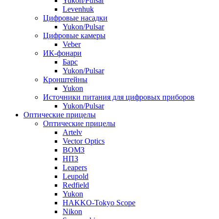
Yukon/Pulsar
Levenhuk
Цифровые насадки
Yukon/Pulsar
Цифровые камеры
Veber
ИК-фонари
Барс
Yukon/Pulsar
Кронштейны
Yukon
Источники питания для цифровых приборов
Yukon/Pulsar
Оптические прицелы
Оптические прицелы
Artelv
Vector Optics
ВОМЗ
НПЗ
Leapers
Leupold
Redfield
Yukon
HAKKO-Tokyo Scope
Nikon