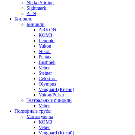
Nikko Stirling
Sightmark
ATN
Бинокли
Бинокли
ARKON
КОМЗ
Leupold
Yukon
Nikon
Pentax
Bushnell
Veber
Steiner
Celestron
Olympus
Vanguard (Китай)
Yukon/Pulsar
Театральные бинокли
Veber
Подзорные трубы
Монокуляры
КОМЗ
Veber
Vanguard (Китай)