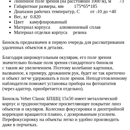
Линейное поле зрения (на расстоянии 1000 м), м 73
Габаритные размеры, мм 175*65*185
Диапазон рабочих температур, C от -10 до +40
Вес, кг 0.820
Цвет камуфлированный
Материал корпуса алюминиевый сплав
Материал отделки корпуса резина
Бинокль предназначен в первую очередь для рассматривания
удаленных объектов в деталях.
Благодаря широкоугольным окулярам, его поле зрения
значительно больше поля зрения стандартного бинокля
с таким же увеличением. Поэтому колебание картинки,
вызванное, к примеру, дрожанием рук, будет не так критично
и объект легче удерживать в поле зрения. Неподготовленному
наблюдателя поможет установка прибора на фотоштатив
(через адаптер, приобретается отдельно).
Бинокль Veber Classic БПШЦ 15x50 имеет металлический
корпус и трудноистираемое просветляющее покрытие линз
объектов и окуляров. Колесики фокусировки и диоптрийной
коррекции вращаются плавно, с дозированным усилием.
Перефокусировку на объекты легко и удобно производить
даже в перчатках.