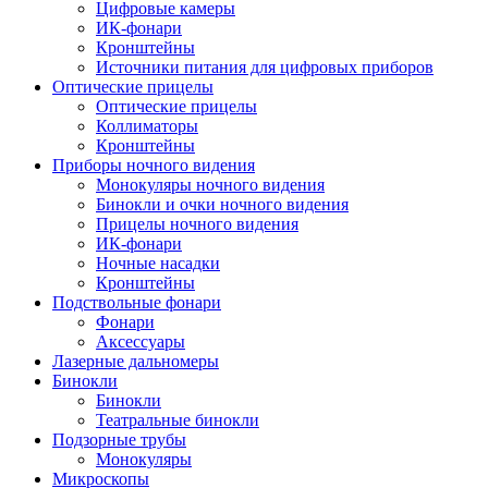
Цифровые камеры
ИК-фонари
Кронштейны
Источники питания для цифровых приборов
Оптические прицелы
Оптические прицелы
Коллиматоры
Кронштейны
Приборы ночного видения
Монокуляры ночного видения
Бинокли и очки ночного видения
Прицелы ночного видения
ИК-фонари
Ночные насадки
Кронштейны
Подствольные фонари
Фонари
Аксессуары
Лазерные дальномеры
Бинокли
Бинокли
Театральные бинокли
Подзорные трубы
Монокуляры
Микроскопы