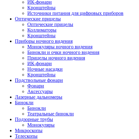
ИК-фонари
Кронштейны
Источники питания для цифровых приборов
Оптические прицелы
Оптические прицелы
Коллиматоры
Кронштейны
Приборы ночного видения
Монокуляры ночного видения
Бинокли и очки ночного видения
Прицелы ночного видения
ИК-фонари
Ночные насадки
Кронштейны
Подствольные фонари
Фонари
Аксессуары
Лазерные дальномеры
Бинокли
Бинокли
Театральные бинокли
Подзорные трубы
Монокуляры
Микроскопы
Телескопы