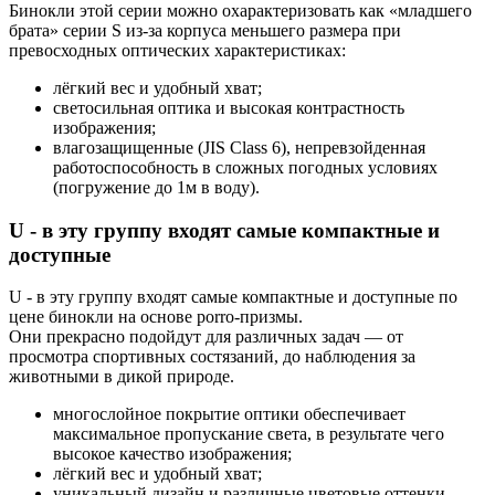
Бинокли этой серии можно охарактеризовать как «младшего
брата» серии S из-за корпуса меньшего размера при
превосходных оптических характеристиках:
лёгкий вес и удобный хват;
светосильная оптика и высокая контрастность
изображения;
влагозащищенные (JIS Class 6), непревзойденная
работоспособность в сложных погодных условиях
(погружение до 1м в воду).
U - в эту группу входят самые компактные и
доступные
U - в эту группу входят самые компактные и доступные по
цене бинокли на основе porro-призмы.
Они прекрасно подойдут для различных задач — от
просмотра спортивных состязаний, до наблюдения за
животными в дикой природе.
многослойное покрытие оптики обеспечивает
максимальное пропускание света, в результате чего
высокое качество изображения;
лёгкий вес и удобный хват;
уникальный дизайн и различные цветовые оттенки