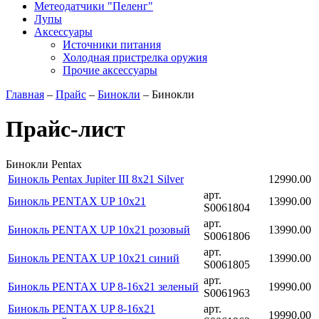
Метеодатчики "Пеленг"
Лупы
Аксессуары
Источники питания
Холодная пристрелка оружия
Прочие аксессуары
Главная
–
Прайс
–
Бинокли
–
Бинокли
Прайс-лист
Бинокли Pentax
Бинокль Pentax Jupiter III 8x21 Silver
12990.00
арт.
Бинокль PENTAX UP 10x21
13990.00
S0061804
арт.
Бинокль PENTAX UP 10x21 розовый
13990.00
S0061806
арт.
Бинокль PENTAX UP 10x21 синий
13990.00
S0061805
арт.
Бинокль PENTAX UP 8-16x21 зеленый
19990.00
S0061963
Бинокль PENTAX UP 8-16x21
арт.
19990.00