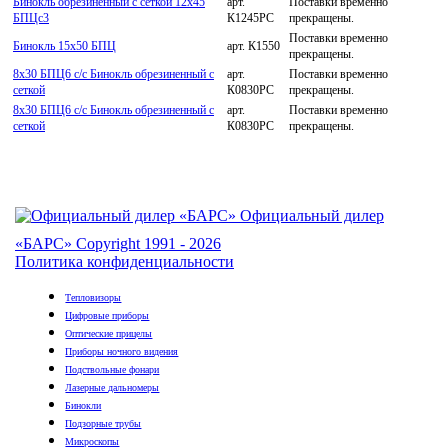
Бинокль обрезиненный с сеткой 12х45
арт.
Поставки временно
БПЦc3
К1245РС
прекращены.
Поставки временно
Бинокль 15х50 БПЦ
арт. К1550
прекращены.
8х30 БПЦ6 c/c Бинокль обрезиненный с
арт.
Поставки временно
сеткой
К0830РС
прекращены.
8х30 БПЦ6 c/c Бинокль обрезиненный с
арт.
Поставки временно
сеткой
К0830РС
прекращены.
Официальный дилер
«БАРС»
Copyright 1991 - 2026
Политика конфиденциальности
Тепловизоры
Цифровые приборы
Оптические прицелы
Приборы ночного видения
Подствольные фонари
Лазерные дальномеры
Бинокли
Подзорные трубы
Микроскопы