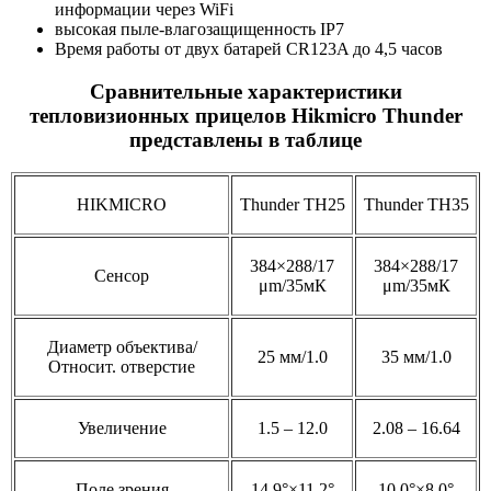
информации через WiFi
высокая пыле-влагозащищенность IP7
Время работы от двух батарей CR123A до 4,5 часов
Сравнительные характеристики
тепловизионных прицелов Hikmicro Thunder
представлены в таблице
HIKMICRO
Thunder TH25
Thunder TH35
384×288/17
384×288/17
Cенсор
μm/35мК
μm/35мК
Диаметр объектива/
25 мм/1.0
35 мм/1.0
Относит. отверстие
Увеличение
1.5 – 12.0
2.08 – 16.64
Поле зрения
14.9°×11.2°
10.0°×8.0°