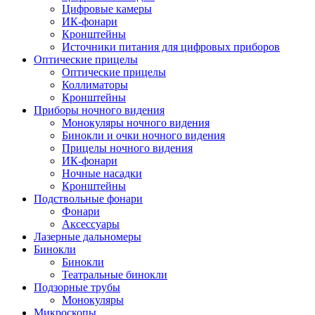
Цифровые камеры
ИК-фонари
Кронштейны
Источники питания для цифровых приборов
Оптические прицелы
Оптические прицелы
Коллиматоры
Кронштейны
Приборы ночного видения
Монокуляры ночного видения
Бинокли и очки ночного видения
Прицелы ночного видения
ИК-фонари
Ночные насадки
Кронштейны
Подствольные фонари
Фонари
Аксессуары
Лазерные дальномеры
Бинокли
Бинокли
Театральные бинокли
Подзорные трубы
Монокуляры
Микроскопы