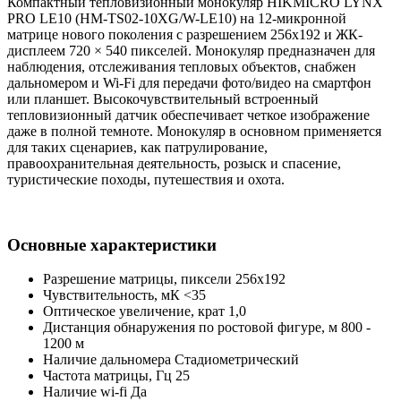
Компактный тепловизионный монокуляр HIKMICRO LYNX
PRO LE10 (HM-TS02-10XG/W-LE10) на 12-микронной
матрице нового поколения с разрешением 256х192 и ЖК-
дисплеем 720 × 540 пикселей. Монокуляр предназначен для
наблюдения, отслеживания тепловых объектов, снабжен
дальномером и Wi-Fi для передачи фото/видео на смартфон
или планшет. Высокочувствительный встроенный
тепловизионный датчик обеспечивает четкое изображение
даже в полной темноте. Монокуляр в основном применяется
для таких сценариев, как патрулирование,
правоохранительная деятельность, розыск и спасение,
туристические походы, путешествия и охота.
Основные характеристики
Разрешение матрицы, пиксели 256x192
Чувствительность, мК <35
Оптическое увеличение, крат 1,0
Дистанция обнаружения по ростовой фигуре, м 800 -
1200 м
Наличие дальномера Стадиометрический
Частота матрицы, Гц 25
Наличие wi-fi Да