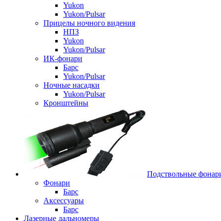
Yukon
Yukon/Pulsar
Прицелы ночного видения
НПЗ
Yukon
Yukon/Pulsar
ИК-фонари
Барс
Yukon/Pulsar
Ночные насадки
Yukon/Pulsar
Кронштейны
Подствольные фонар
Фонари
Барс
Аксессуары
Барс
Лазерные дальномеры