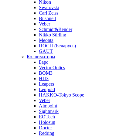
Nikon
Swarovski
Carl Zeiss
Bushnell
Veber
Schmidt&Bender
Nikko Stirling
Meopta
ПОСП (Беларусь)
GAUT
Коллиматоры
Барс
Vector Optics
ВОМЗ
НПЗ
Leapers
Leupold
HAKKO-Tokyo Scope
Veber
Aimpoint
Sightmark
EOTech
Holosun
Docter
Redring