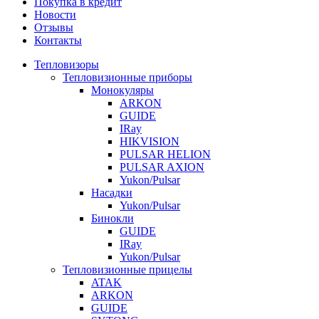
Покупка в кредит
Новости
Отзывы
Контакты
Тепловизоры
Тепловизионные приборы
Монокуляры
ARKON
GUIDE
IRay
HIKVISION
PULSAR HELION
PULSAR AXION
Yukon/Pulsar
Насадки
Yukon/Pulsar
Бинокли
GUIDE
IRay
Yukon/Pulsar
Тепловизионные прицелы
ATAK
ARKON
GUIDE