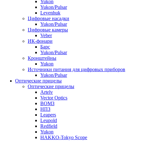
Yukon
Yukon/Pulsar
Levenhuk
Цифровые насадки
Yukon/Pulsar
Цифровые камеры
Veber
ИК-фонари
Барс
Yukon/Pulsar
Кронштейны
Yukon
Источники питания для цифровых приборов
Yukon/Pulsar
Оптические прицелы
Оптические прицелы
Artelv
Vector Optics
ВОМЗ
НПЗ
Leapers
Leupold
Redfield
Yukon
HAKKO-Tokyo Scope