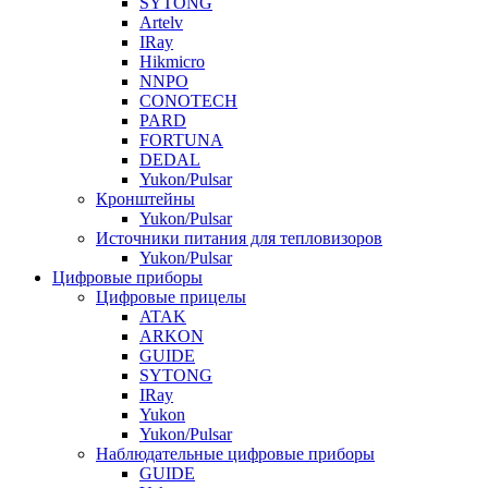
SYTONG
Artelv
IRay
Hikmicro
NNPO
CONOTECH
PARD
FORTUNA
DEDAL
Yukon/Pulsar
Кронштейны
Yukon/Pulsar
Источники питания для тепловизоров
Yukon/Pulsar
Цифровые приборы
Цифровые прицелы
ATAK
ARKON
GUIDE
SYTONG
IRay
Yukon
Yukon/Pulsar
Наблюдательные цифровые приборы
GUIDE