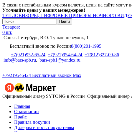
В связи с нестабильным курсом валюты, цены на сайте могут н
Уточняйте цены у наших менеджеров!
ТЕПЛОВИЗОРЫ, ЦИФРОВЫЕ ПРИБОРЫ НОЧНОГО ВИДЕН
Товаров:
0 шт.
Санкт-Петербург, В.О. Тучков переулок, 1
Бесплатный звонок по России
8(800)201-1995
+7(921)952-65-24
,
+7(921)954-64-24
,
+7(812)327-09-86
info@bars-spb.ru
,
bars-spb1@yandex.ru
+79219546424
Бесплатный звонок Max
Официальный дилер SYTONG в России
Официальный дилер
Главная
О компании
Прайс
Правила покупки
Дилерам и пост. покупателям