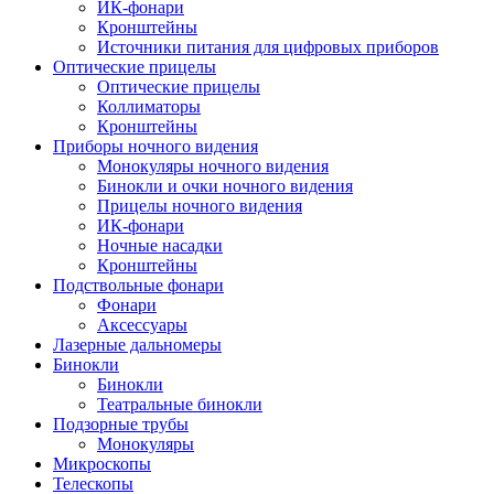
ИК-фонари
Кронштейны
Источники питания для цифровых приборов
Оптические прицелы
Оптические прицелы
Коллиматоры
Кронштейны
Приборы ночного видения
Монокуляры ночного видения
Бинокли и очки ночного видения
Прицелы ночного видения
ИК-фонари
Ночные насадки
Кронштейны
Подствольные фонари
Фонари
Аксессуары
Лазерные дальномеры
Бинокли
Бинокли
Театральные бинокли
Подзорные трубы
Монокуляры
Микроскопы
Телескопы