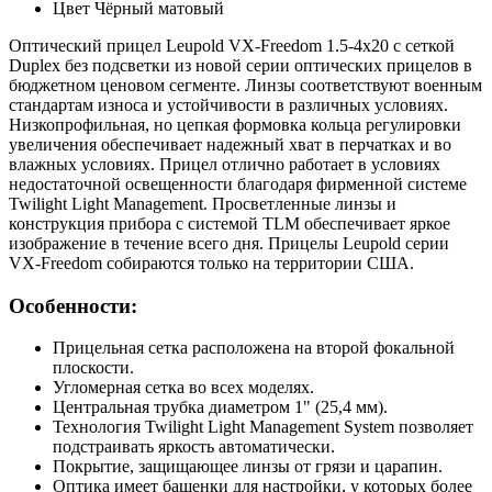
Цвет Чёрный матовый
Оптический прицел Leupold VX-Freedom 1.5-4x20 c сеткой
Duplex без подсветки из новой серии оптических прицелов в
бюджетном ценовом сегменте. Линзы соответствуют военным
стандартам износа и устойчивости в различных условиях.
Низкопрофильная, но цепкая формовка кольца регулировки
увеличения обеспечивает надежный хват в перчатках и во
влажных условиях. Прицел отлично работает в условиях
недостаточной освещенности благодаря фирменной системе
Twilight Light Management. Просветленные линзы и
конструкция прибора с системой TLM обеспечивает яркое
изображение в течение всего дня. Прицелы Leupold серии
VX-Freedom собираются только на территории США.
Особенности:
Прицельная сетка расположена на второй фокальной
плоскости.
Угломерная сетка во всех моделях.
Центральная трубка диаметром 1" (25,4 мм).
Технология Twilight Light Management System позволяет
подстраивать яркость автоматически.
Покрытие, защищающее линзы от грязи и царапин.
Оптика имеет башенки для настройки, у которых более