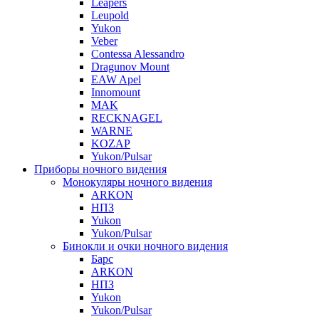
Leapers
Leupold
Yukon
Veber
Contessa Alessandro
Dragunov Mount
EAW Apel
Innomount
MAK
RECKNAGEL
WARNE
KOZAP
Yukon/Pulsar
Приборы ночного видения
Монокуляры ночного видения
ARKON
НПЗ
Yukon
Yukon/Pulsar
Бинокли и очки ночного видения
Барс
ARKON
НПЗ
Yukon
Yukon/Pulsar