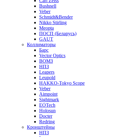
Carl Zeiss
Bushnell
Veber
Schmidt&Bender
Nikko Stirling
Meopta
ПОСП (Беларусь)
GAUT
Коллиматоры
Барс
Vector Optics
ВОМЗ
НПЗ
Leapers
Leupold
HAKKO-Tokyo Scope
Veber
Aimpoint
Sightmark
EOTech
Holosun
Docter
Redring
Кронштейны
НПЗ