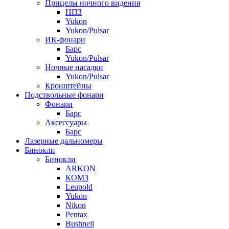
Прицелы ночного видения
НПЗ
Yukon
Yukon/Pulsar
ИК-фонари
Барс
Yukon/Pulsar
Ночные насадки
Yukon/Pulsar
Кронштейны
Подствольные фонари
Фонари
Барс
Аксессуары
Барс
Лазерные дальномеры
Бинокли
Бинокли
ARKON
КОМЗ
Leupold
Yukon
Nikon
Pentax
Bushnell