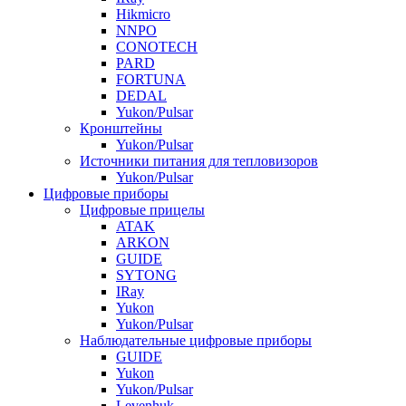
Hikmicro
NNPO
CONOTECH
PARD
FORTUNA
DEDAL
Yukon/Pulsar
Кронштейны
Yukon/Pulsar
Источники питания для тепловизоров
Yukon/Pulsar
Цифровые приборы
Цифровые прицелы
ATAK
ARKON
GUIDE
SYTONG
IRay
Yukon
Yukon/Pulsar
Наблюдательные цифровые приборы
GUIDE
Yukon
Yukon/Pulsar
Levenhuk