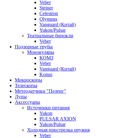
Veber
Steiner
Celestron
Olympus
Vanguard (Китай)
Yukon/Pulsar
Театральные бинокли
Veber
Подзорные трубы
Монокуляры
КОМЗ
Veber
Vanguard (Китай)
Konus
Микроскопы
Телескопы
Метеодатчики "Пеленг"
Лупы
Аксессуары
Источники питания
Yukon
PULSAR AXION
Yukon/Pulsar
Холодная пристрелка оружия
Veber