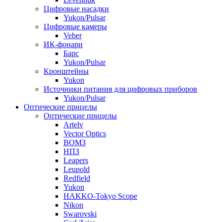
Цифровые насадки
Yukon/Pulsar
Цифровые камеры
Veber
ИК-фонари
Барс
Yukon/Pulsar
Кронштейны
Yukon
Источники питания для цифровых приборов
Yukon/Pulsar
Оптические прицелы
Оптические прицелы
Artelv
Vector Optics
ВОМЗ
НПЗ
Leapers
Leupold
Redfield
Yukon
HAKKO-Tokyo Scope
Nikon
Swarovski