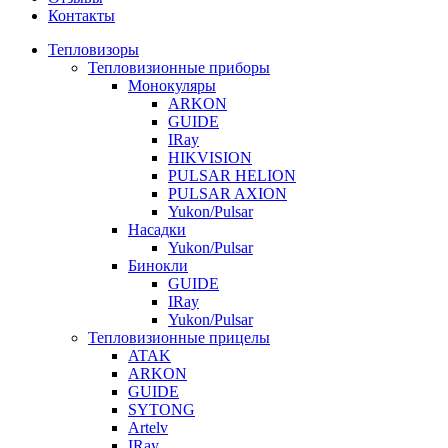
Контакты
Тепловизоры
Тепловизионные приборы
Монокуляры
ARKON
GUIDE
IRay
HIKVISION
PULSAR HELION
PULSAR AXION
Yukon/Pulsar
Насадки
Yukon/Pulsar
Бинокли
GUIDE
IRay
Yukon/Pulsar
Тепловизионные прицелы
ATAK
ARKON
GUIDE
SYTONG
Artelv
IRay