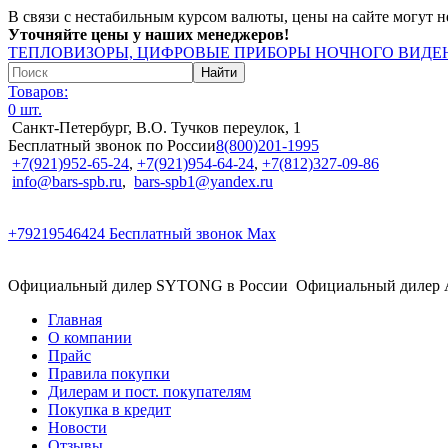
В связи с нестабильным курсом валюты, цены на сайте могут н
Уточняйте цены у наших менеджеров!
ТЕПЛОВИЗОРЫ, ЦИФРОВЫЕ ПРИБОРЫ НОЧНОГО ВИДЕН
Товаров:
0 шт.
Санкт-Петербург, В.О. Тучков переулок, 1
Бесплатный звонок по России
8(800)201-1995
+7(921)952-65-24
,
+7(921)954-64-24
,
+7(812)327-09-86
info@bars-spb.ru
,
bars-spb1@yandex.ru
+79219546424
Бесплатный звонок Max
Официальный дилер SYTONG в России
Официальный дилер
Главная
О компании
Прайс
Правила покупки
Дилерам и пост. покупателям
Покупка в кредит
Новости
Отзывы