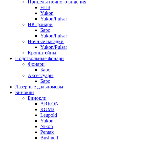
Прицелы ночного видения
НПЗ
Yukon
Yukon/Pulsar
ИК-фонари
Барс
Yukon/Pulsar
Ночные насадки
Yukon/Pulsar
Кронштейны
Подствольные фонари
Фонари
Барс
Аксессуары
Барс
Лазерные дальномеры
Бинокли
Бинокли
ARKON
КОМЗ
Leupold
Yukon
Nikon
Pentax
Bushnell