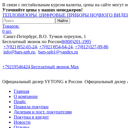
В связи с нестабильным курсом валюты, цены на сайте могут н
Уточняйте цены у наших менеджеров!
ТЕПЛОВИЗОРЫ, ЦИФРОВЫЕ ПРИБОРЫ НОЧНОГО ВИДЕН
Товаров:
0 шт.
Санкт-Петербург, В.О. Тучков переулок, 1
Бесплатный звонок по России
8(800)201-1995
+7(921)952-65-24
,
+7(921)954-64-24
,
+7(812)327-09-86
info@bars-spb.ru
,
bars-spb1@yandex.ru
+79219546424
Бесплатный звонок Max
Официальный дилер SYTONG в России
Официальный дилер
Главная
О компании
Прайс
Правила покупки
Дилерам и пост. покупателям
Покупка в кредит
Новости
Отзывы