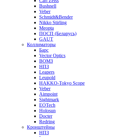
Carl Zeiss
Bushnell
Veber
Schmidt&Bender
Nikko Stirling
Meopta
ПОСП (Беларусь)
GAUT
Коллиматоры
Барс
Vector Optics
ВОМЗ
НПЗ
Leapers
Leupold
HAKKO-Tokyo Scope
Veber
Aimpoint
Sightmark
EOTech
Holosun
Docter
Redring
Кронштейны
НПЗ