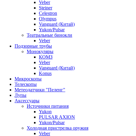
Veber
Steiner
Celestron
Olympus
Vanguard (Китай)
Yukon/Pulsar
Театральные бинокли
Veber
Подзорные трубы
Монокуляры
КОМЗ
Veber
Vanguard (Китай)
Konus
Микроскопы
Телескопы
Метеодатчики "Пеленг"
Лупы
Аксессуары
Источники питания
Yukon
PULSAR AXION
Yukon/Pulsar
Холодная пристрелка оружия
Veber