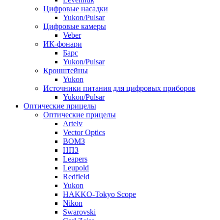
Цифровые насадки
Yukon/Pulsar
Цифровые камеры
Veber
ИК-фонари
Барс
Yukon/Pulsar
Кронштейны
Yukon
Источники питания для цифровых приборов
Yukon/Pulsar
Оптические прицелы
Оптические прицелы
Artelv
Vector Optics
ВОМЗ
НПЗ
Leapers
Leupold
Redfield
Yukon
HAKKO-Tokyo Scope
Nikon
Swarovski