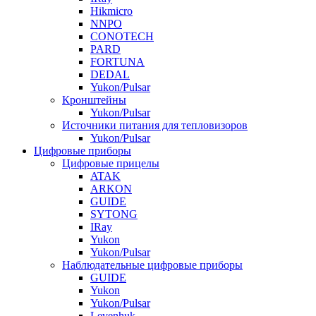
Hikmicro
NNPO
CONOTECH
PARD
FORTUNA
DEDAL
Yukon/Pulsar
Кронштейны
Yukon/Pulsar
Источники питания для тепловизоров
Yukon/Pulsar
Цифровые приборы
Цифровые прицелы
ATAK
ARKON
GUIDE
SYTONG
IRay
Yukon
Yukon/Pulsar
Наблюдательные цифровые приборы
GUIDE
Yukon
Yukon/Pulsar
Levenhuk