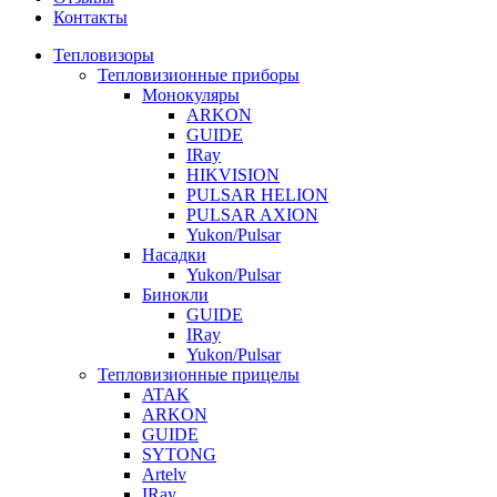
Контакты
Тепловизоры
Тепловизионные приборы
Монокуляры
ARKON
GUIDE
IRay
HIKVISION
PULSAR HELION
PULSAR AXION
Yukon/Pulsar
Насадки
Yukon/Pulsar
Бинокли
GUIDE
IRay
Yukon/Pulsar
Тепловизионные прицелы
ATAK
ARKON
GUIDE
SYTONG
Artelv
IRay