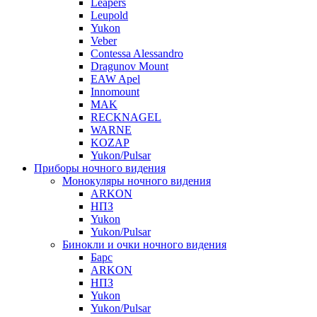
Leapers
Leupold
Yukon
Veber
Contessa Alessandro
Dragunov Mount
EAW Apel
Innomount
MAK
RECKNAGEL
WARNE
KOZAP
Yukon/Pulsar
Приборы ночного видения
Монокуляры ночного видения
ARKON
НПЗ
Yukon
Yukon/Pulsar
Бинокли и очки ночного видения
Барс
ARKON
НПЗ
Yukon
Yukon/Pulsar