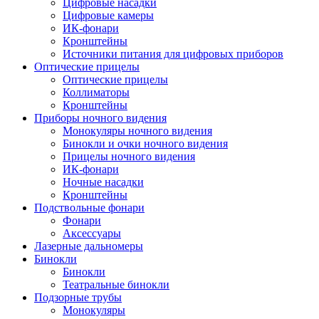
Цифровые насадки
Цифровые камеры
ИК-фонари
Кронштейны
Источники питания для цифровых приборов
Оптические прицелы
Оптические прицелы
Коллиматоры
Кронштейны
Приборы ночного видения
Монокуляры ночного видения
Бинокли и очки ночного видения
Прицелы ночного видения
ИК-фонари
Ночные насадки
Кронштейны
Подствольные фонари
Фонари
Аксессуары
Лазерные дальномеры
Бинокли
Бинокли
Театральные бинокли
Подзорные трубы
Монокуляры