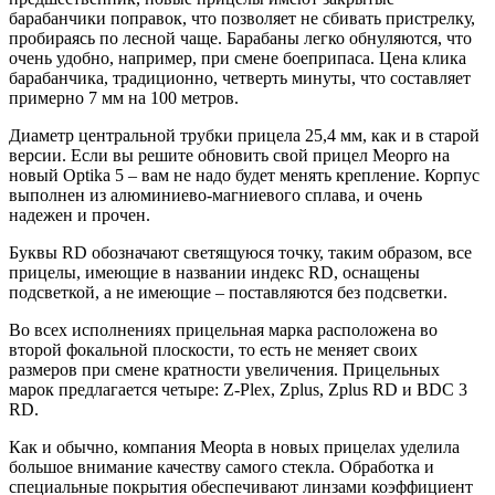
барабанчики поправок, что позволяет не сбивать пристрелку,
пробираясь по лесной чаще. Барабаны легко обнуляются, что
очень удобно, например, при смене боеприпаса. Цена клика
барабанчика, традиционно, четверть минуты, что составляет
примерно 7 мм на 100 метров.
Диаметр центральной трубки прицела 25,4 мм, как и в старой
версии. Если вы решите обновить свой прицел Meopro на
новый Optika 5 – вам не надо будет менять крепление. Корпус
выполнен из алюминиево-магниевого сплава, и очень
надежен и прочен.
Буквы RD обозначают светящуюся точку, таким образом, все
прицелы, имеющие в названии индекс RD, оснащены
подсветкой, а не имеющие – поставляются без подсветки.
Во всех исполнениях прицельная марка расположена во
второй фокальной плоскости, то есть не меняет своих
размеров при смене кратности увеличения. Прицельных
марок предлагается четыре: Z-Plex, Zplus, Zplus RD и BDC 3
RD.
Как и обычно, компания Meopta в новых прицелах уделила
большое внимание качеству самого стекла. Обработка и
специальные покрытия обеспечивают линзами коэффициент