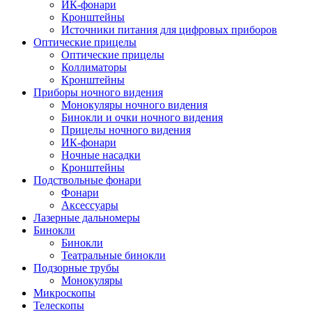
ИК-фонари
Кронштейны
Источники питания для цифровых приборов
Оптические прицелы
Оптические прицелы
Коллиматоры
Кронштейны
Приборы ночного видения
Монокуляры ночного видения
Бинокли и очки ночного видения
Прицелы ночного видения
ИК-фонари
Ночные насадки
Кронштейны
Подствольные фонари
Фонари
Аксессуары
Лазерные дальномеры
Бинокли
Бинокли
Театральные бинокли
Подзорные трубы
Монокуляры
Микроскопы
Телескопы