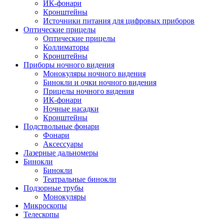
ИК-фонари
Кронштейны
Источники питания для цифровых приборов
Оптические прицелы
Оптические прицелы
Коллиматоры
Кронштейны
Приборы ночного видения
Монокуляры ночного видения
Бинокли и очки ночного видения
Прицелы ночного видения
ИК-фонари
Ночные насадки
Кронштейны
Подствольные фонари
Фонари
Аксессуары
Лазерные дальномеры
Бинокли
Бинокли
Театральные бинокли
Подзорные трубы
Монокуляры
Микроскопы
Телескопы