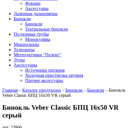
Фонари
Аксессуары
Лазерные дальномеры
Бинокли
Бинокли
Театральные бинокли
Подзорные трубы
Монокуляры
Микроскопы
Телескопы
Метеодатчики "Пеленг"
Лупы
Аксессуары
Источники питания
Холодная пристрелка оружия
Прочие аксессуары
Главная
–
Каталог продукции
–
Бинокли
–
Бинокли
–
Бинокль
Veber Classic БПЦ 16x50 VR серый
Бинокль Veber Classic БПЦ 16x50 VR
серый
арт. 23906