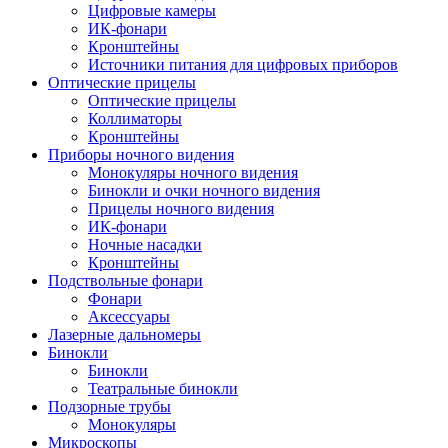
Цифровые камеры
ИК-фонари
Кронштейны
Источники питания для цифровых приборов
Оптические прицелы
Оптические прицелы
Коллиматоры
Кронштейны
Приборы ночного видения
Монокуляры ночного видения
Бинокли и очки ночного видения
Прицелы ночного видения
ИК-фонари
Ночные насадки
Кронштейны
Подствольные фонари
Фонари
Аксессуары
Лазерные дальномеры
Бинокли
Бинокли
Театральные бинокли
Подзорные трубы
Монокуляры
Микроскопы